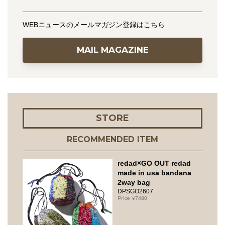
WEBニュースのメールマガジン登録はこちら
MAIL MAGAZINE
STORE
RECOMMENDED ITEM
redad×GO OUT redad
made in usa bandana
2way bag
DPSGO2607
7480