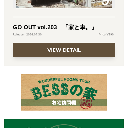
GO OUT vol.203 「家と車。」
990
2026.07.30
VIEW DETAIL