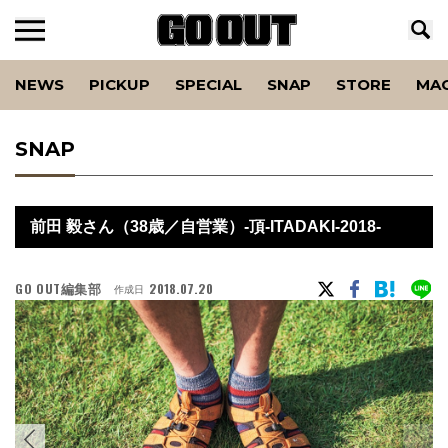
NEWS
PICKUP
SPECIAL
SNAP
STORE
MA
SNAP
前田 毅さん（38歳／自営業）-頂-ITADAKI-2018-
GO OUT編集部
2018.07.20
作成日