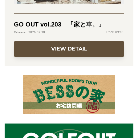
GO OUT vol.203 「家と車。」
990
2026.07.30
VIEW DETAIL