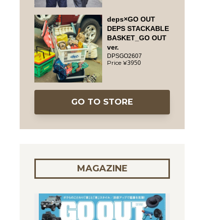
deps×GO OUT
DEPS STACKABLE
BASKET_GO OUT
ver.
DPSGO2607
3950
GO TO STORE
MAGAZINE