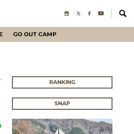
E
GO OUT CAMP
RANKING
SNAP