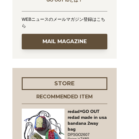
GO OUT IDとは？
WEBニュースのメールマガジン登録はこち
ら
MAIL MAGAZINE
STORE
RECOMMENDED ITEM
redad×GO OUT
redad made in usa
bandana 2way
bag
DPSGO2607
7480