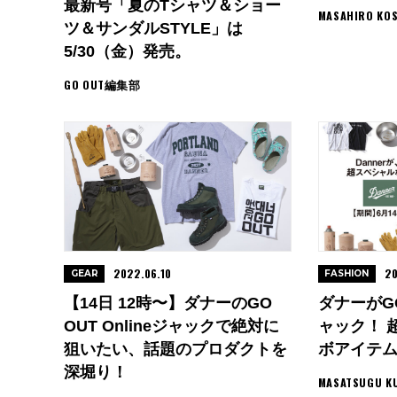
最新号「夏のTシャツ＆ショー
MASAHIRO KO
ツ＆サンダルSTYLE」は
5/30（金）発売。
GO OUT編集部
2022.06.10
20
GEAR
FASHION
【14日 12時〜】ダナーのGO
ダナーがGO 
OUT Onlineジャックで絶対に
ャック！ 
狙いたい、話題のプロダクトを
ボアイテ
深堀り！
MASATSUGU K