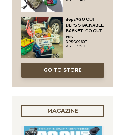
deps×GO OUT
DEPS STACKABLE
BASKET_GO OUT
ver.
DPSGO2607
3950
GO TO STORE
MAGAZINE