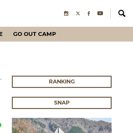
E
GO OUT CAMP
RANKING
SNAP