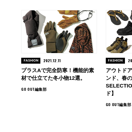
2021.12.11
20
FASHION
FASHION
プラスαで完全防寒！機能的素
アウトドア
材で仕立てた冬小物12選。
ンド、春
SELECTIO
GO OUT編集部
ド】
GO OUT編集部