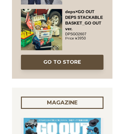
deps×GO OUT
DEPS STACKABLE
BASKET_GO OUT
ver.
DPSGO2607
3950
GO TO STORE
MAGAZINE