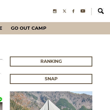
E
GO OUT CAMP
RANKING
ン
SNAP