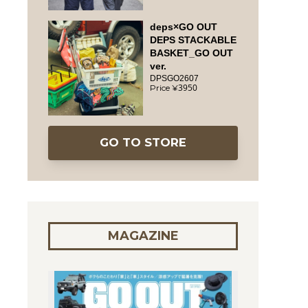
deps×GO OUT
DEPS STACKABLE
BASKET_GO OUT
ver.
DPSGO2607
3950
GO TO STORE
MAGAZINE