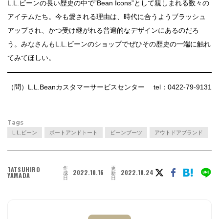
L.L.ビーンの長い歴史の中で”Bean Icons”として親しまれる数々の
アイテムたち。今も愛される理由は、時代に合うようブラッシュ
アップされ、かつ受け継がれる普遍的なデザインにあるのだろ
う。みなさんもL.L.ビーンのショップでぜひその歴史の一端に触れ
てみてほしい。
（問）L.L.Beanカスタマーサービスセンター tel：0422-79-9131
Tags
L.L.ビーン
ボートアンドトート
ビーンブーツ
アウトドアブランド
作
更
TATSUHIRO
2022.10.16
2022.10.24
成
新
YAMADA
日
日