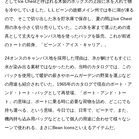
としてIce Chestと呼ばれる木製のボックスの上段に氷を入れて物
を冷やしていました。L.L.ビーンの故郷メイン州では冬に湖が凍る
ので、そこで切り出した氷を貯氷庫で保存し、夏の間はIce Chest
用の氷を小さく切り売りしていた。この氷を家まで運ぶための道
具として丈夫なキャンバス地を使ったバッグを販売。これが前述
のトートの前身、「ビーンズ・アイス・キャリア」。
24オンスのキャンバス地を採用した理由は、氷が解けてもすぐに
水が染み出る素材ではなかったため。当時のカタログでは、この
バックを使用して暖炉の薪きやホームガーデンの野菜を運ぶなど
の用途も紹介されていた。1965年のカタログで現在のボート・ア
ンド・トート・バッグとして再登場。「ボート・アンド・トー
ト」の意味は、ボートに乗る時に必要な荷物を詰め、どこにでも
持ち運べる、という意味。今日では、日常で、ビーチで、また、
機内持ち込み用バッグなどとして個人の用途に合わせて様々なシ
ーンで使われる、まさにBean Iconsといえるアイテムだ。