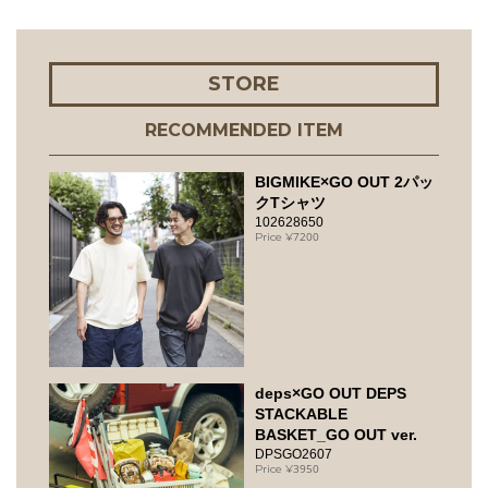
STORE
RECOMMENDED ITEM
BIGMIKE×GO OUT 2パッ
クTシャツ
102628650
7200
deps×GO OUT DEPS
STACKABLE
BASKET_GO OUT ver.
DPSGO2607
3950