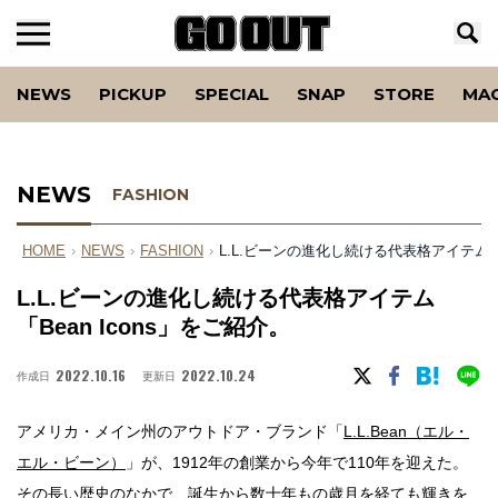
NEWS
PICKUP
SPECIAL
SNAP
STORE
MA
NEWS
FASHION
HOME
›
NEWS
›
FASHION
›
L.L.ビーンの進化し続ける代表格アイテム「B
L.L.ビーンの進化し続ける代表格アイテム
「Bean Icons」をご紹介。
2022.10.16
2022.10.24
作成日
更新日
アメリカ・メイン州のアウトドア・ブランド「
L.L.Bean（エル・
エル・ビーン）
」が、1912年の創業から今年で110年を迎えた。
その長い歴史のなかで、誕生から数十年もの歳月を経ても輝きを