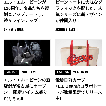
エル・エル・ビーンが
ビーントートに大胆なグ
110周年。名品たちを復
ラフィックを配した、人
刻＆アップデートし、
気シリーズに新デザイン
続々ラインナップ！
が仲間入り！
SHINYA MIURA
AKIHIRO_TAKEJI
2018.09.28
2017.06.13
FASHION
FASHION
エル・エル・ビーンの新
優勝目前カープ
店舗が名古屋にオープ
×L.L.Beanのコラボトー
ン！ 限定アイテム盛り
トが数量限定でリリース
だくさん!!
中!