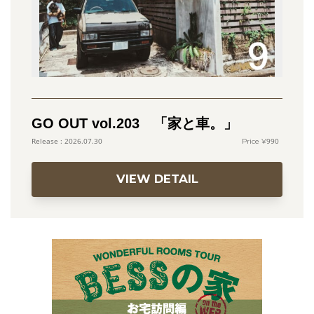
GO OUT vol.203 「家と車。」
990
2026.07.30
VIEW DETAIL