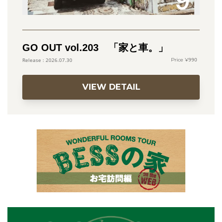
GO OUT vol.203 「家と車。」
990
2026.07.30
VIEW DETAIL