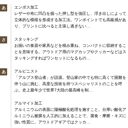
エンボス加工
あ
レザーや布に凹凸を掘った押し型を強圧し、浮き出しによって
立体的な模様を形成する加工法。ワンポイントでも高級感があ
り、プリントに比べると主張し過ぎない…
スタッキング
さ
お揃いの食器や家具などを積み重ね、コンパクトに収納するこ
とを意味する。アウトドア用のマグカップやクッカーなどはス
タッキングすればワンセットになるもの…
アルピニスト
あ
「アルプス登山者」が語源。登山家の中でも特に高くて困難を
伴う山に挑む、高度な技術を持つスペシャリストのことを呼
ぶ。史上最年少で世界7大陸の最高峰を制…
アルマイト加工
アルミニウムの表面に陽極酸化処理を施すこと。分厚い酸化ア
ルミニウム被膜を人工的に加えることで、腐食・摩擦・キズに
強い性質に。アウトドアギアではクッカ…