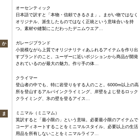
オーセンティック
日本語で訳すと「本物・信頼できるさま」。まがい物ではなく
オリジナル、派生したものではなく正統という意味合いを持
つ。素材や縫製にこだわったデニムウエア…
ガレージブランド
か
小規模ながら上質でオリジナリティあふれるアイテムを作り出
すブランドのこと。ユーザーに近いポジションから商品が開発
されているのが最大の魅力。作り手の体…
クライマー
登山者の中でも、特に岩登りをする人のこと。6000m以上の高
所を登山するアルパインクライミング、岸壁をよじ登るロック
クライミング、氷の壁を登るアイス…
ミニマル（ミニマム）
ま
英訳すると「最小限の」という意味。必要最小限のアイテムで
コーディネートすることをミニマルスタイル、必要以上の生活
用品を所有しないことをミニマルライフ…