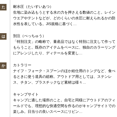
耐水圧（たいすいあつ）
た
生地に染み込もうとする水の力を押さえる数値のこと。レイン
ウエアやテントなどが、どのくらいの水圧に耐えられるかの防
水性を表している。JIS規格に基づく…
別注（べっちゅう）
は
「特別注文」の略称で、量産品ではなく特別に注文して作って
もらうこと。既存のアイテムをベースに、独自のカラーリング
にアレンジしたり、ディテールを変更し…
カトラリー
か
ナイフ・フォーク・スプーンのほか給仕用のトングなど、食べ
るときに使う道具の総称。アウトドア用としては、ステンレ
ス、チタン、プラスチックなど素材は様々…
キャンプサイト
キャンプに適した場所のこと。自宅と同様にアウトドアのフィ
ールドでも、理想的な快適空間を作るのがキャンプサイトでの
楽しみ。日当りの良いスペースにリビン…