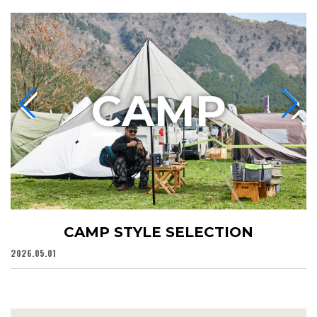
C
AMP
CAMP STYLE SELECTION
2026.05.01
20