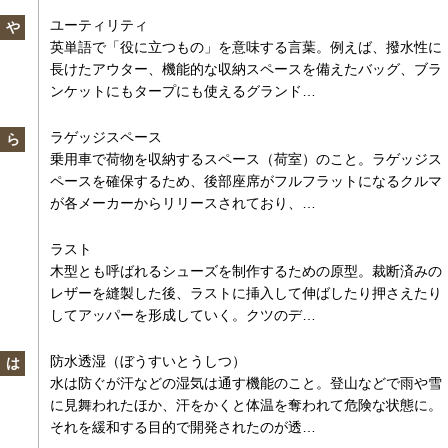
ユーティリティ
や
英単語で「役に立つもの」を意味する言葉。例えば、撥水性に
長けたアウター、機能的な収納スペースを備えたバッグ、ブラ
ンケットにもタープにも使えるグランド…
ラゲッジスペース
ら
乗用車で荷物を収納するスペース（荷室）のこと。ラゲッジス
ペースを確保するため、後部座席がフルフラットになるクルマ
が各メーカーからリリースされており、…
ラスト
木型とも呼ばれるシューズを制作するための原型。裁断済みの
レザーを縫製した後、ラストに挿入して伸ばしたり押さえたり
してアッパーを形成していく。クツのデ…
防水透湿（ぼうすいとうしつ）
は
水は防ぐが汗などの湿気は通す機能のこと。登山などで雨や雪
に見舞われたほか、汗をかくと体温を奪われて危険な状態に。
それを緩和する目的で開発されたのが透…