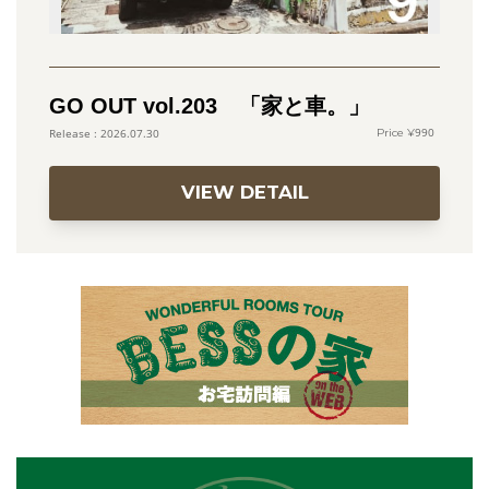
GO OUT vol.203 「家と車。」
990
2026.07.30
VIEW DETAIL