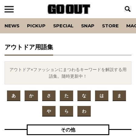
NEWS
PICKUP
SPECIAL
SNAP
STORE
MA
アウトドア用語集
アウトドア×ファッションにまつわるキーワードを解説する用
語集。随時更新中！
あ
か
さ
た
な
は
ま
や
ら
わ
その他