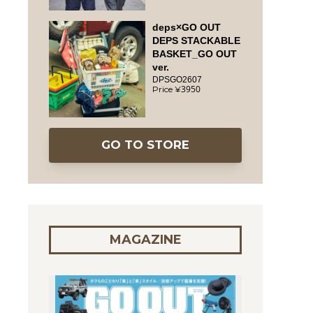
deps×GO OUT
DEPS STACKABLE
BASKET_GO OUT
ver.
DPSGO2607
3950
GO TO STORE
MAGAZINE