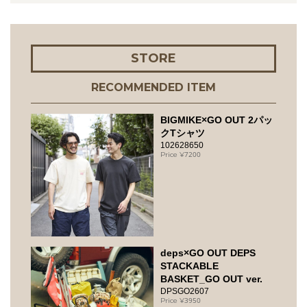
STORE
RECOMMENDED ITEM
BIGMIKE×GO OUT 2パッ
クTシャツ
102628650
7200
deps×GO OUT DEPS
STACKABLE
BASKET_GO OUT ver.
DPSGO2607
3950